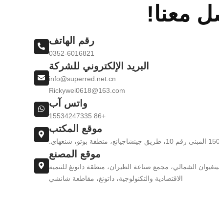
ل معنا!
رقم الهاتف
0352-6016821
البريد الإلكتروني للشركة
info@superred.net.cn
Rickywei0618@163.com
واتس آب
+86 15534247335
موقع المكتب
موقع المصنع
نغيوان الشمالي، مجمع صناعة الطيران، منطقة داتونغ للتنمية
الاقتصادية والتكنولوجية، داتونغ، مقاطعة شانشي