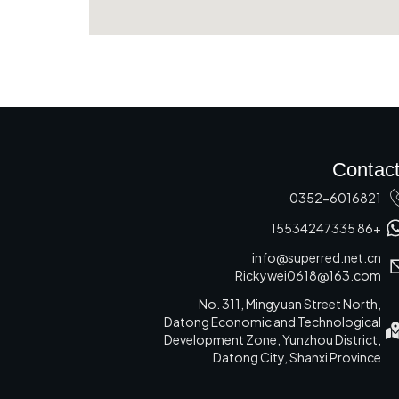
Contac
0352-6016821
+86 15534247335
info@superred.net.cn
Rickywei0618@163.com
No. 311, Mingyuan Street North,
Datong Economic and Technological
Development Zone, Yunzhou District,
Datong City, Shanxi Province