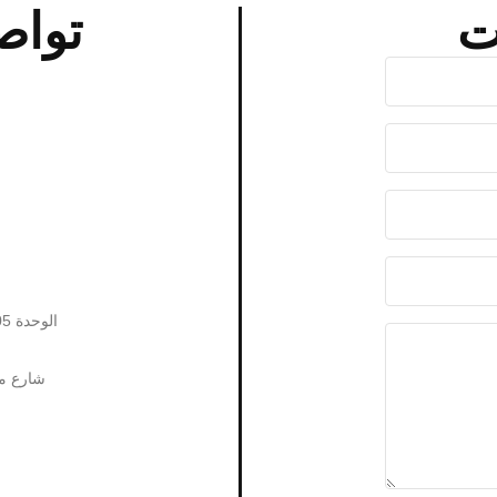
ت
تواص
الوحدة 1505 المبنى رقم 10، طريق جينشاجيانغ، منطقة بوتو، شنغهاي.
شارع مي